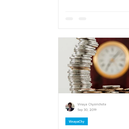
Vinaya Chysirichote
Sep 30, 2019
VinayaChy