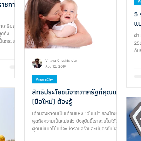
V
าราชการ
5 
แบ
วลาเกษียณ
ูดถึง
ผ่า
่เป็นกระแส
256
กัน
บุค
Vinaya Chysirichote
Aug 12, 2019
VinayaChy
สิทธิประโยชน์จากภาครัฐที่คุณแม่
(มือใหม่) ต้องรู้
เดือนสิงหาคมเป็นเดือนแห่ง “วันแม่” ของไทย
พูดถึงความเป็นแม่แล้ว ปัจจุบันนี้เราจะเห็นได้ว่า
ผู้คนมีแนวโน้มที่จะมีครอบครัวและมีบุตรกันน้อย
ลง...