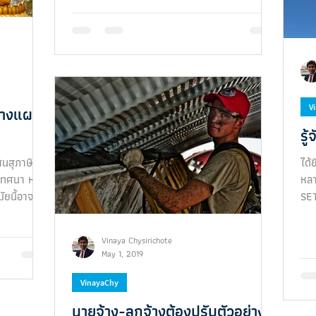
V
วางแผน
รู
สนสุภาษิต
ได้
ทศนา หรือ
หลา
มัยนี้อาจจะ
SET
Bei
Vinaya Chysirichote
May 1, 2019
VinayaChy
นายจ้าง-ลูกจ้างต้องปรับตัวอย่าง