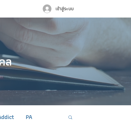
เข้าสู่ระบบ
คคล
ddict
PA