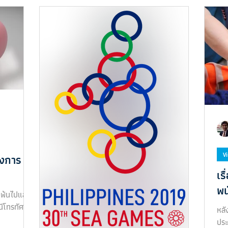
V
วงการ
เร
พน
านพ้นไปแล้ว
ีโทรทัศน์
หลั
ประ