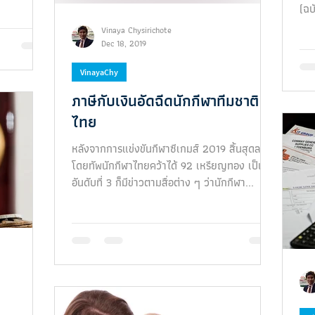
(ฉบ
ลงเ
Vinaya Chysirichote
Dec 18, 2019
VinayaChy
ภาษีกับเงินอัดฉีดนักกีฬาทีมชาติ
ไทย
หลังจากการแข่งขันกีฬาซีเกมส์ 2019 สิ้นสุดลง
โดยทัพนักกีฬาไทยคว้าได้ 92 เหรียญทอง เป็น
อันดับที่ 3 ก็มีข่าวตามสื่อต่าง ๆ ว่านักกีฬา...