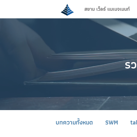
สยาม เว็ลธ์ แมเนจเมนท์
รว
บทความทั้งหมด
SWM
ta