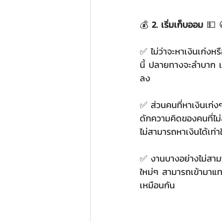
💰
 2. เริ่มเก็บออม
 💵 
✅ ไม่ว่าจะหาเงินเก่งหร
นี้ ปลายทางจะลำบาก เมื
ลง
✅ ส่วนคนที่หาเงินเก่งๆ 
ดักความคิดของคนที่ไม่
ไม่สามารถหาเงินได้เท่
✅ งานบางอย่างไม่สามาร
ใหม่ๆ สามารถเข้ามาแทนท
เหมือนกัน