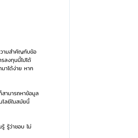
ความสำคัญกับข้อ
รลงทุนนี้ไปได้ 
้ามาได้ง่าย หาก
ก็สามารถหาข้อมูล
นโลยีในสมัยนี้ 
 รู้ว่าชอบ ไม่