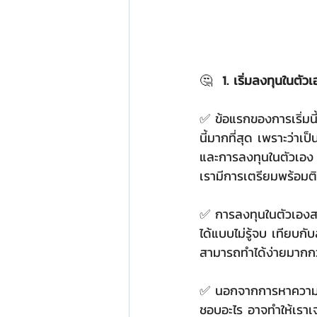
🤔
  1. เริ่มลงทุนในตัวเ
✅ ข้อแรกของการเริ่มนี
นี้มากที่สุด เพราะว่า
และการลงทุนในตัวเอง อ
เรามีการเตรียมพร้อมติด
✅ การลงทุนในตัวเองสม
ได้แบบไม่รู้จบ เทียบกั
สามารถทำได้ง่ายมากกว่
✅ นอกจากการหาความรู้เพ
ชอบอะไร อาจทำให้เราเจอ