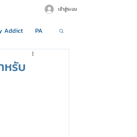
เข้าสู่ระบบ
 Addict
PA
สำหรับ