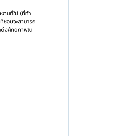
นที่ใช่ (ที่ทำ
านที่ชอบจะสามารถ
รถดึงศักยภาพใน