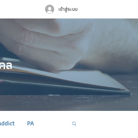
เข้าสู่ระบบ
คคล
ddict
PA