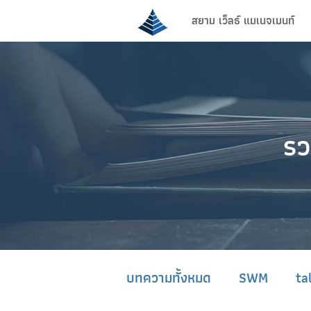
สยาม เว็ลธ์ แมเนจเมนท์
รว
บทความทั้งหมด
SWM
ta