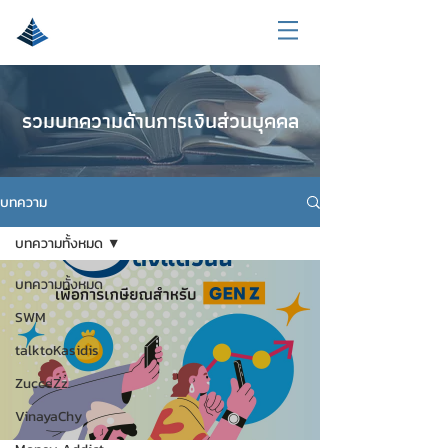
รวมบทความด้านการเงินส่วนบุคคล
บทความ
บทความทั้งหมด
บทความทั้งหมด
SWM
talktoKasidis
ZucceZz
VinayaChy