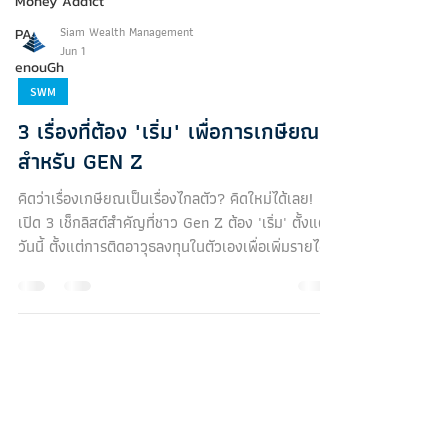
Money Addict
Siam Wealth Management
PA
Jun 1
enouGh
SWM
3 เรื่องที่ต้อง "เริ่ม" เพื่อการเกษียณ
สำหรับ GEN Z
คิดว่าเรื่องเกษียณเป็นเรื่องไกลตัว? คิดใหม่ได้เลย!
เปิด 3 เช็กลิสต์สำคัญที่ชาว Gen Z ต้อง 'เริ่ม' ตั้งแต่
วันนี้ ตั้งแต่การติดอาวุธลงทุนในตัวเองเพื่อเพิ่มรายได้
วินัยการเก็บออมเพื่อทลายกับดักคนหาเงินเก่ง ไป
จนถึงการใช้เทคโนโลยีช่วยลงทุนเพื่อรับพลังดอกเบี้ย
ทบต้น พร้อมเผยสูตรเด็ด '10-20-30-40' ปลดล็อก
ชีวิตอิสระในแบบที่คุณเลือกเอง
บริษัท สยาม เว็ลธ์ แมเนจเมนท์ จำกัด