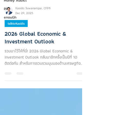
Money Addict
Kasidis Suwanampai, CFP®
PA
Dec 29, 2025
enouGh
talktoKasidis
2026 Global Economic &
Investment Outlook
รวมมาไว้ให้ที่นี่! 2026 Global Economic &
Investment Outlook กลับมาอีกครั้งเป็นปีที่ 10
ติดต่อกัน สำหรับการรวบรวมมุมมองด้านเศรษฐกิจ
และการลงทุนในปีหน้า บทความนี้ผมก็ได้รวบรวมลิงก์
ของเอกสารที่ได้รับการเผยแพร่ให้อ่านกันได้ฟรี จาก
สถาบันการเงิน/กลุ่มธุรกิจจัดการลงทุน/กลุ่มธุรกิจ
ธนาคาร/ที่ปรึกษาการลงทุน ฯลฯ ชั้นนำระดับแนวหน้า
ทั้งในไทยและทั่วโลก มาไว้ให้ทุกท่านอ่านเช่นที่เคยทำ
มาเป็นประจำทุกปี โดยทุกท่านสามารถ Download
เก็บไว้อ่านได้เลยครับรวมทั้งหมด (เฉพาะในรูปแบบ
ไฟล์ .pdf) ไว้ท