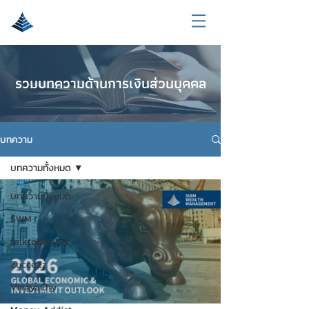
รวมบทความด้านการเงินส่วนบุคคล
บทความ
บทความทั้งหมด
บทความทั้งหมด
SWM
talktoKasidis
ZucceZz
VinayaChy