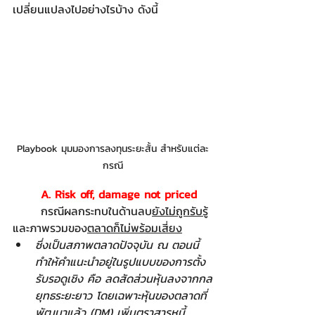
เปลี่ยนแปลงไปอย่างไรบ้าง ดังนี้
Playbook มุมมองการลงทุนระยะสั้น สำหรับแต่ละ
กรณี
A. Risk off, damage not priced
	กรณีผลกระทบในด้านลบ
ยังไม่ถูกรับรู้
และภาพรวมของ
ตลาดก็ไม่พร้อมเสี่ยง
ซึ่งเป็นสภาพตลาดปัจจุบัน ณ ตอนนี้ 
ทำให้คำแนะนำอยู่ในรูปแบบของการตั้ง
รับรอดูเชิง คือ ลดสัดส่วนหุ้นลงจากกล
ยุทธระยะยาว โดยเฉพาะหุ้นของตลาดที่
พัฒนาแล้ว (DM) เพิ่มตราสารหนี้