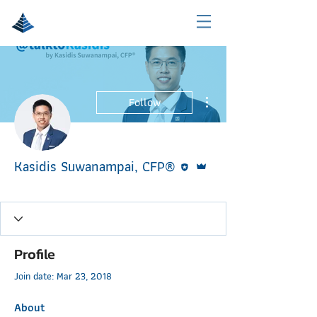
More actions
Follow
Editor
Admin
Kasidis Suwanampai, CFP®
Admin
Blog Writer
SWM Planner&Advisor
+
4
Profile
Join date: Mar 23, 2018
About