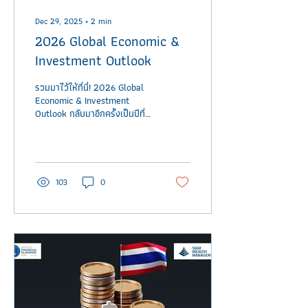
Dec 29, 2025
∙
2
min
2026 Global Economic &
Investment Outlook
รวมมาไว้ให้ที่นี่! 2026 Global
Economic & Investment
Outlook กลับมาอีกครั้งเป็นปีที่
10 ติดต่อกัน สำหรับการรวบรวม
มุมมองด้านเศรษฐกิจและการ
ลงทุนในปีหน้า บทความนี้ผมก็ได้
รวบรวมลิงก์ของเอกสารที่ได้รับ
การเผยแพร่ให้อ่านกันได้ฟรี จาก
103
0
สถาบันการเงิน/กลุ่มธุรกิจจัดการ
ลงทุน/กลุ่มธุรกิจธนาคาร/ที่
ปรึกษาการลงทุน ฯลฯ ชั้นนำ
ระดับแนวหน้าทั้งในไทยและทั่ว
โลก มาไว้ให้ทุกท่านอ่านเช่นที่เคย
ทำมาเป็นประจำทุกปี โดยทุกท่าน
สามารถ Download เก็บไว้อ่าน
ได้เลยครับรวมทั้งหมด (เฉพาะใน
รูปแบบไฟล์ .pdf) ไว้ที่นี่แล้ว