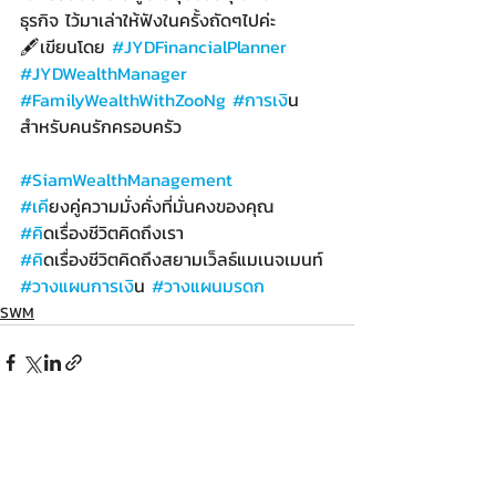
ธุรกิจ ไว้มาเล่าให้ฟังในครั้งถัดๆไปค่ะ​
🖋️เขียนโดย 
#JYDFinancialPlanner
#JYDWealthManager
#FamilyWealthWithZooNg
#การเง
ิน
สำหรับคนรักครอบครัว
#SiamWealthManagement
#เค
ียงคู่ความมั่งคั่งที่มั่นคงของคุณ
#ค
ิดเรื่องชีวิตคิดถึงเรา
#ค
ิดเรื่องชีวิตคิดถึงสยามเว็ลธ์แมเนจเมนท์
#วางแผนการเง
ิน 
#วางแผนมรดก
SWM
Recent Posts
See All