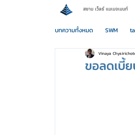
สยาม เว็ลธ์ แมเนจเมนท์
บทความทั้งหมด
SWM
t
enouGh
Vinaya Chysirichot
ขอลดเบี้ยป