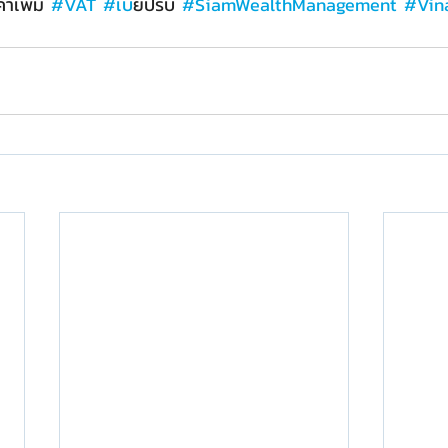
ค่าเพิ่ม 
#VAT
#เบ
ี้ยปรับ 
#SiamWealthManagement
#Vin