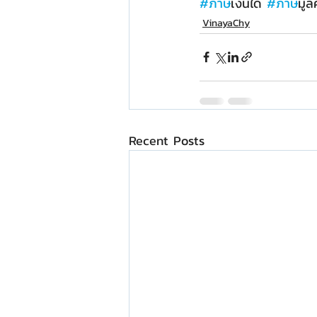
#ภาษ
ีเงินได้ 
#ภาษ
ีมูล
VinayaChy
Recent Posts