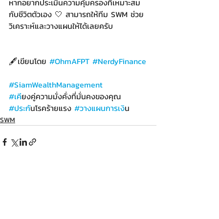
หากอยากประเมินความคุ้มครองที่เหมาะสม
กับชีวิตตัวเอง 🤍 สามารถให้ทีม SWM ช่วย
วิเคราะห์และวางแผนให้ได้เลยครับ
🖋️เขียนโดย 
#OhmAFPT
#NerdyFinance
#SiamWealthManagement
#เค
ียงคู่ความมั่งคั่งที่มั่นคงของคุณ
#ประก
ันโรคร้ายแรง 
#วางแผนการเง
ิน
SWM
Recent Posts
See All