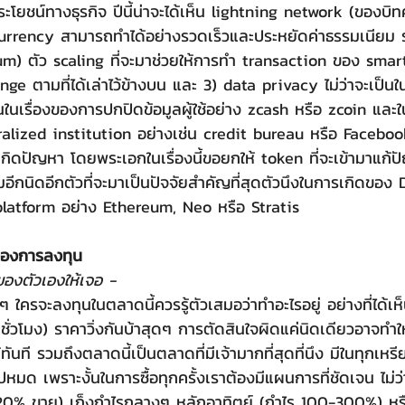
ะโยชน์ทางธุรกิจ ปีนี้น่าจะได้เห็น lightning network (ของบิทค
ocurrency สามารถทำได้อย่างรวดเร็วและประหยัดค่าธรรมเนียม ร
) ตัว scaling ที่จะมาช่วยให้การทำ transaction ของ smar
e ตามที่ได้เล่าไว้ข้างบน และ 3) data privacy ไม่ว่าจะเป็น
นในเรื่องของการปกปิดข้อมูลผู้ใช้อย่าง zcash หรือ zcoin แล
tralized institution อย่างเช่น credit bureau หรือ Facebook
เกิดปัญหา โดยพระเอกในเรื่องนี้ขอยกให้ token ที่จะเข้ามาแก้ปัญ
ีกนิดอีกตัวที่จะมาเป็นปัจจัยสำคัญที่สุดตัวนึงในการเกิดของ
latform อย่าง Ethereum, Neo หรือ Stratis  
งของการลงทุน
องตัวเองให้เจอ -
ชั่วโมง) ราคาวิ่งกันบ้าสุดๆ การตัดสินใจผิดแค่นิดเดียวอาจทำใ
นที รวมถึงตลาดนี้เป็นตลาดที่มีเจ้ามากที่สุดที่นึง มีในทุกเหร
็มไปหมด เพราะงั้นในการซื้อทุกครั้งเราต้องมีแผนการที่ชัดเจน ไม่ว่า
ร 20% ขาย) เก็งกำไรกลางๆ หลักอาทิตย์ (กำไร 100-300%) ห