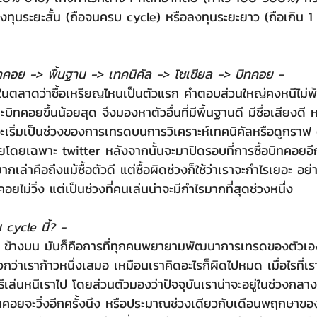
งทุนระยะสั้น (ถือจนครบ cycle) หรือลงทุนระยะยาว (ถือเกิน 1 ป
คอย -> พื้นฐาน -> เทคนิคัล -> โซเชียล -> บิทคอย -
ราะบิทคอยขึ้นน้อยสุด จึงมองหาตัวอื่นที่มีพื้นฐานดี มีชื่อเสียงด
ะเริ่มเป็นช่วงของการเทรดบนการวิเคราะห์เทคนิคัลหรือดูกราฟ ต
โดยเฉพาะ twitter หลังจากนั้นจะมาปิดรอบที่การซื้อบิทคอยอีกค
ากเล่าคือถึงแม้ซื้อตัวดี แต่ซื้อผิดช่วงก็ใช้ว่าเราจะกำไรเยอะ อย
อยไม่วิ่ง แต่เป็นช่วงที่คนเล่นน่าจะมีกำไรมากที่สุดช่วงหนึ่ง
 cycle นี้? -
ว่าเราก้าวหนึ่งเสมอ เหมือนเราคิดอะไรก็ผิดไปหมด เมื่อไรที่เราคิ
ีเล่นหนีเราไป โดยส่วนตัวมองว่าปัจจุบันเราน่าจะอยู่ในช่วงกล
บิทคอยจะวิ่งอีกครั้งนึง หรือประมาณช่วงเดียวกับเดือนพฤกษาของป