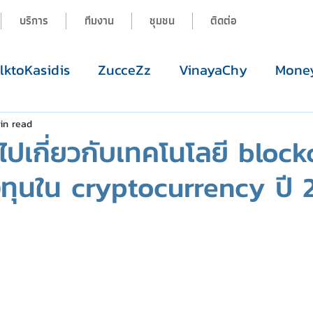
บริการ
ทีมงาน
ชุมชน
ติดต่อ
alktoKasidis
ZucceZz
VinayaChy
Money
in read
วไปเกี่ยวกับเทคโนโลยี bloc
ทุนใน cryptocurrency ปี 