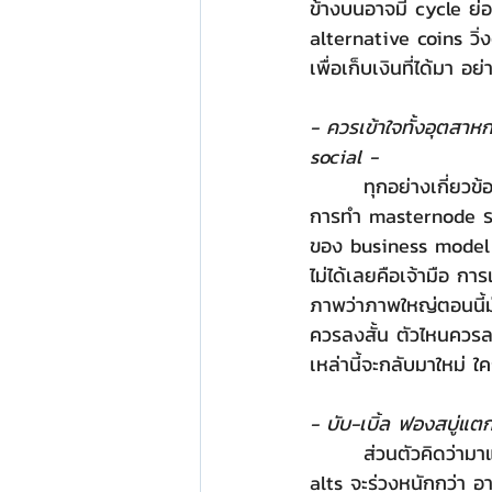
ข้างบนอาจมี cycle ย่อ
alternative coins วิ่ง
เพื่อเก็บเงินที่ได้มา อย่
- ควรเข้าใจทั้งอุตสา
social -
       ทุกอย่างเกี่ยวข้องกันกับราคาเหรียญทั้งหมด ไม่ว่าจะเป็นเรื่องของการ mining เหรียญแต่ละตัว 
การทำ masternode รวม
ของ business model ท
ไม่ได้เลยคือเจ้ามือ ก
ภาพว่าภาพใหญ่ตอนนี้ม
ควรลงสั้น ตัวไหนควรลงท
เหล่านี้จะกลับมาใหม่ ใ
- บับ-เบิ้ล ฟองสบู่แต
       ส่วนตัวคิดว่ามาแน่ๆ bitcoin จะร่วงไปอีก 40-50% จากจุดสูงสุดเหมือนรอบที่ผ่านๆ มา และ 
alts จะร่วงหนักกว่า อ