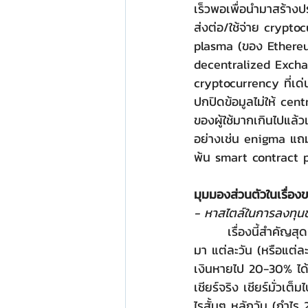
เร็วพอเพื่อนำมาสร้างปร
ส่งต่อ/ใช้จ่าย crypt
plasma (ของ Ethereum
decentralized Exchang
cryptocurrency ที่เด่
ปกปิดข้อมูลไม่ให้ cen
ของผู้ใช้มากเกินไปแล้ว
อย่างเช่น enigma แถมอ
พ้น smart contract p
มุมมองส่วนตัวในเรื่อ
- หาสไตล์ในการลงทุนข
       เรื่องนี้สำคัญสุดๆ ใครจะลงทุนในตลาดนี้ควรรู้ตัวเสมอว่าทำอะไรอยู่ อย่างที่ได้เห็นกันในช่วงที่ผ่าน
มา แต่ละวัน (หรือแต่ละ
เงินหายไป 20-30% ได้ทั
เชียร์จริง เชียร์มั่วเต
ไรสั้นๆ หลักวัน (กำไ