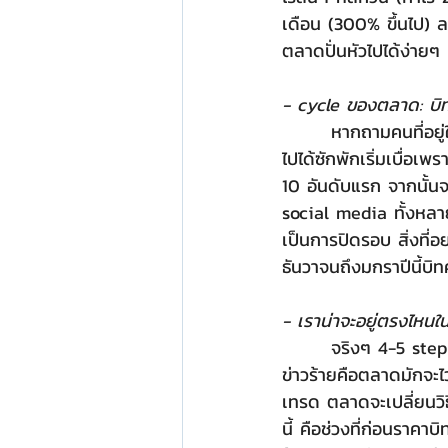
เดือน (300% ขึ้นไป) ล
ตลาดปั่นหัวไปได้ง่ายๆ
- cycle ของตลาด: บิท
       หากถามคนที่อยู่ในตลาดว่าซื้อเหรียญไหนเป็นตัวแรก คำตอบส่วนใหญ่คงหนีไม่พ้นบิทคอย พอเล่น
ไปได้ซักพักเริ่มเบื่อเพ
10 อันดับแรก จากนั้นจ
social media ทั้งหลาย
เป็นการปิดรอบ สิ่งที่อย
ธันวาจนถึงมกราปีนี้บิทค
- เราน่าจะอยู่ตรงไหนใน
       จริงๆ 4-5 step ข้างบน มันก็คือการที่ทุกคนพยายามพัฒนาการเทรดของตัวเองขึ้นเรื่อยๆ แต่
ข่าวร้ายคือตลาดมักจะไวก
เทรด ตลาดจะเปลี่ยนวิธ
นี้ คือช่วงที่ก่อนราคา