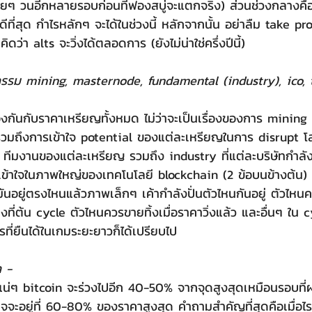
ยๆ วนอีกหลายรอบก่อนที่ฟองสบู่จะแตกจริง) ส่วนช่วงกลางคือช
ดีที่สุด กำไรหลักๆ จะได้ในช่วงนี้ หลักจากนั้น อย่าลืม take pr
าคิดว่า alts จะวิ่งได้ตลอดการ (ยังไม่น่าใช่ครึ่งปีนี้)
หกรรม mining, masternode, fundamental (industry), ico, 
ถึงการเข้าใจ potential ของแต่ละเหรียญในการ disrupt โลกธ
ีมงานของแต่ละเหรียญ รวมถึง industry ที่แต่ละบริษัทกำลังเล
ารเข้าใจในภาพใหญ่ของเทคโนโลยี blockchain (2 ข้อบนข้างต้น) จ
ันอยู่ตรงไหนแล้วภาพเล็กๆ เค้ากำลังปั่นตัวไหนกันอยู่ ตัวไห
ี่ต้น cycle ตัวไหนควรขายทิ้งเมื่อราคาวิ่งแล้ว และอื่นๆ ใน cy
ครที่ยืนได้ในเกมระยะยาวก็ได้เปรียบไป
ก -
าจจะอยู่ที่ 60-80% ของราคาสูงสุด คำถามสำคัญที่สุดคือเมื่อไร 