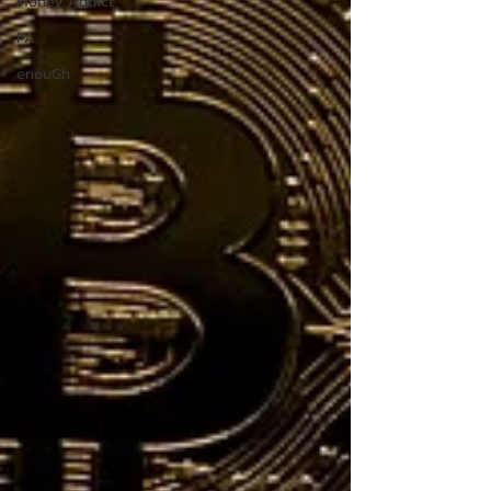
Money Addict
PA
enouGh