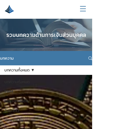
รวมบทความด้านการเงินส่วนบุคคล
บทความ
บทความทั้งหมด
บทความทั้งหมด
SWM
talktoKasidis
ZucceZz
VinayaChy