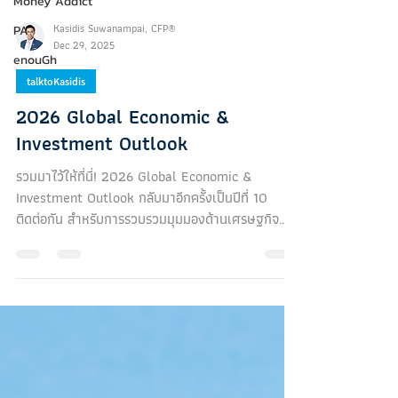
Money Addict
Kasidis Suwanampai, CFP®
PA
Dec 29, 2025
enouGh
talktoKasidis
2026 Global Economic &
Investment Outlook
รวมมาไว้ให้ที่นี่! 2026 Global Economic &
Investment Outlook กลับมาอีกครั้งเป็นปีที่ 10
ติดต่อกัน สำหรับการรวบรวมมุมมองด้านเศรษฐกิจ
และการลงทุนในปีหน้า บทความนี้ผมก็ได้รวบรวมลิงก์
ของเอกสารที่ได้รับการเผยแพร่ให้อ่านกันได้ฟรี จาก
สถาบันการเงิน/กลุ่มธุรกิจจัดการลงทุน/กลุ่มธุรกิจ
ธนาคาร/ที่ปรึกษาการลงทุน ฯลฯ ชั้นนำระดับแนวหน้า
ทั้งในไทยและทั่วโลก มาไว้ให้ทุกท่านอ่านเช่นที่เคยทำ
มาเป็นประจำทุกปี โดยทุกท่านสามารถ Download
เก็บไว้อ่านได้เลยครับรวมทั้งหมด (เฉพาะในรูปแบบ
ไฟล์ .pdf) ไว้ท