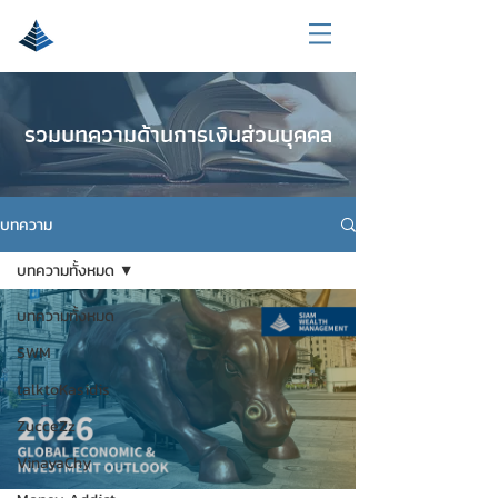
รวมบทความด้านการเงินส่วนบุคคล
บทความ
บทความทั้งหมด
บทความทั้งหมด
SWM
talktoKasidis
ZucceZz
VinayaChy