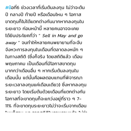
#ข
้อที่6 ช่วงเวลาที่เริ่มต้นลงทุน ไม่ว่าจะต้น
ปี กลางปี ท้ายปี หรือเดือนไหน ๆ โอกาส
ขาดทุนก็ไม่ได้แตกต่างกันมากหากลงทุนใน
ระยะยาว ก่อนหน้านี้ หลายคนอาจจะเคย
ได้ยินประโยคที่ว่า “ 
Sell in May and go 
away 
” จนทำให้หลายคนพยายามที่จะจับ
จังหวะการลงทุนในเดือนที่ตลาดลงหนัก ๆ 
ในทางสถิติ (ซึ่งก็จริง โดยสถิติแล้ว เดือน
พฤษภาคม เป็นเดือนที่มีโอกาสขาดทุน
มากกว่าเดือนอื่น ๆ หากเริ่มต้นลงทุนใน
เดือนนั้น แต่นั้นคือผลตอบแทนที่พิจารณา
ระยะเวลาลงทุนแค่เดือนเดียว
)
 ซึ่งหากลงทุน
ระยะยาว โดยเริ่มต้นด้วยเดือนที่แตกต่างกัน 
โอกาสที่จะขาดทุนก็จะแกว่งอยู่ที่ราว ๆ 7-
11% ที่จะขาดทุนระยะยาวไม่ว่าจะเริ่มจากเดือน
ไหนก็ตาม และจากสถิติในภาพรวมแล้ว ไม่ว่า
คุณจะเริ่มเดือนไหน ถือยาวนานแค่ไหน 
เฉลี่ย ๆ แล้วก็จะมีโอกาสราว 9% ที่จะ