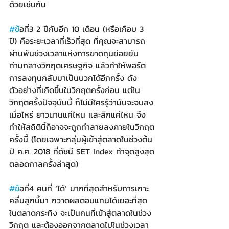
ด้วยเช่นกัน
#ข
้อที่3 2 ปีกับอีก 10 เดือน (หรือเกือบ 3 
ปี) คือระยะเวลาที่เร็วที่สุด ที่คุณจะสามารถ
ผ่านพ้นช่วงเวลาแห่งการขาดทุนย่อยยับ
ท่ามกลางวิกฤตเศรษฐกิจ แล้วทำให้พอร์ต
การลงทุนกลับมาเป็นบวกได้อีกครั้ง ดัง
ตัวอย่างที่เกิดขึ้นในวิกฤตครั้งก่อน แต่ใน
วิกฤตครั้งปัจจุบันนี้ ก็ไม่มีใครรู้ว่ามันจะจบลง
เมื่อไหร่ ยาวนานแค่ไหน และลึกแค่ไหน จึง
ทำให้สถิตินี้ก็อาจจะถูกทำลายลงภายในวิกฤต
ครั้งนี้ (โดยเฉพาะกลุ่มผู้เข้าสู่ตลาดในช่วงต้น
ปี ค.ศ. 2018 ที่ดัชนี SET Index ทำจุดสูงสุด
ตลอดกาลครั้งล่าสุด)
#ข
้อที่4 คนที่ ‘ได้’ มากที่สุดสำหรับการเกาะ
คลื่นลูกนี้มา กวาดผลตอบแทนได้เยอะที่สุด
ในตลาดกระทิง จะเป็นคนที่เข้าสู่ตลาดในช่วง
วิกฤต และต้องออกจากตลาดไปในช่วงเวลา