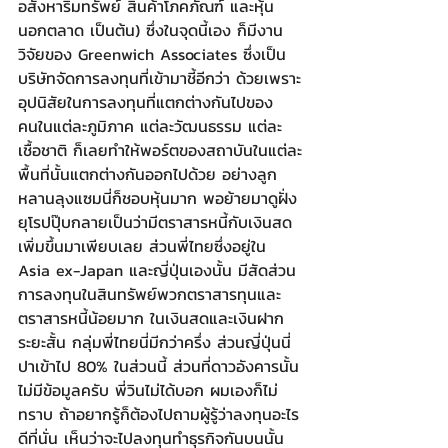
อสังหาริมทรัพย์ สินค้าโภคภัณฑ์ และหุ้น
นอกตลาด เป็นต้น) ซึ่งในจุดนี้เอง ก็มีงาน
วิจัยของ Greenwich Associates ซึ่งเป็น
บริษัทจัดการลงทุนที่เข้ามาชี้อีกว่า ด้วยเพราะ
อุปนิสัยในการลงทุนที่แตกต่างกันไปของ
คนในแต่ละภูมิภาค แต่ละวัฒนธรรม แต่ละ
เชื้อชาติ ก็เลยทำให้พอร์ตของสถาบันในแต่ละ
พื้นที่นั้นแตกต่างกันออกไปด้วย อย่างลูก
หลานลุงแซมนี่ก็ชอบหุ้นมาก พอย้ายมาดูฝั่ง
ยุโรปปุ๊บกลายเป็นว่ามีตราสารหนี้กับเงินสด
เพิ่มขึ้นมาเพียบเลย ส่วนพี่ไทยซึ่งอยู่ใน 
Asia ex-Japan และญี่ปุ่นเองนั้น มีสัดส่วน
การลงทุนในสินทรัพย์พวกตราสารทุนและ
ตราสารหนี้น้อยมาก ในเงินสดและเงินฝาก
ระยะสั้น กลุ่มพี่ไทยนี่มีกว่าครึ่ง ส่วนญี่ปุ่นนี่
ปาเข้าไป 80% ในส่วนนี้ ส่วนที่ดาวอังคารนั้น
ไม่มีข้อมูลครับ พี่วินไม่ได้บอก ผมเองก็ไม่
ทราบ ถ้าอยากรู้ก็ต้องไปถามผู้รู้ว่าลงทุนอะไร
ดีที่นั่น เห็นว่าจะไปลงทุนทำธุรกิจกันบนนั้น