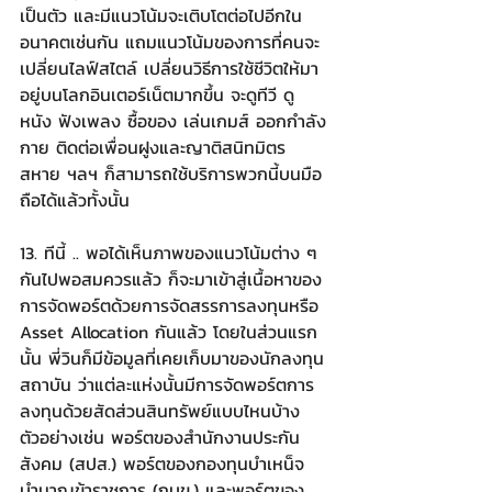
เป็นตัว และมีแนวโน้มจะเติบโตต่อไปอีกใน
อนาคตเช่นกัน แถมแนวโน้มของการที่คนจะ
เปลี่ยนไลฟ์สไตล์ เปลี่ยนวิธีการใช้ชีวิตให้มา
อยู่บนโลกอินเตอร์เน็ตมากขึ้น จะดูทีวี ดู
หนัง ฟังเพลง ซื้อของ เล่นเกมส์ ออกกำลัง
กาย ติดต่อเพื่อนฝูงและญาติสนิทมิตร
สหาย ฯลฯ ก็สามารถใช้บริการพวกนี้บนมือ
ถือได้แล้วทั้งนั้น
13. ทีนี้ .. พอได้เห็นภาพของแนวโน้มต่าง ๆ 
กันไปพอสมควรแล้ว ก็จะมาเข้าสู่เนื้อหาของ
การจัดพอร์ตด้วยการจัดสรรการลงทุนหรือ 
Asset Allocation กันแล้ว โดยในส่วนแรก
นั้น พี่วินก็มีข้อมูลที่เคยเก็บมาของนักลงทุน
สถาบัน ว่าแต่ละแห่งนั้นมีการจัดพอร์ตการ
ลงทุนด้วยสัดส่วนสินทรัพย์แบบไหนบ้าง 
ตัวอย่างเช่น พอร์ตของสำนักงานประกัน
สังคม (สปส.) พอร์ตของกองทุนบำเหน็จ
บำนาญข้าราชการ (กบข.) และพอร์ตของ