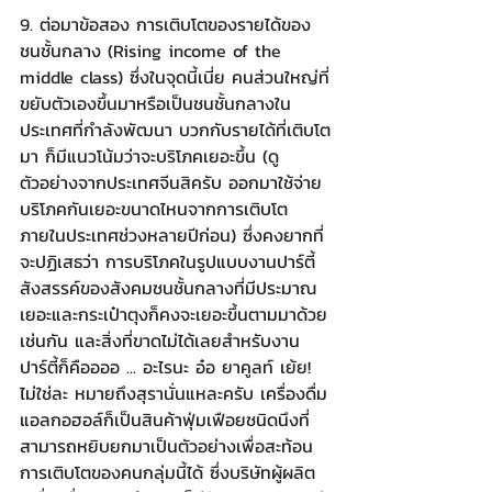
9. ต่อมาข้อสอง การเติบโตของรายได้ของ
ชนชั้นกลาง (Rising income of the 
middle class) ซึ่งในจุดนี้เนี่ย คนส่วนใหญ่ที่
ขยับตัวเองขึ้นมาหรือเป็นชนชั้นกลางใน
ประเทศที่กำลังพัฒนา บวกกับรายได้ที่เติบโต
มา ก็มีแนวโน้มว่าจะบริโภคเยอะขึ้น (ดู
ตัวอย่างจากประเทศจีนสิครับ ออกมาใช้จ่าย
บริโภคกันเยอะขนาดไหนจากการเติบโต
ภายในประเทศช่วงหลายปีก่อน) ซึ่งคงยากที่
จะปฏิเสธว่า การบริโภคในรูปแบบงานปาร์ตี้
สังสรรค์ของสังคมชนชั้นกลางที่มีประมาณ
เยอะและกระเป๋าตุงก็คงจะเยอะขึ้นตามมาด้วย
เช่นกัน และสิ่งที่ขาดไม่ได้เลยสำหรับงาน
ปาร์ตี้ก็คืออออ ... อะไรนะ อ๋อ ยาคูลท์ เย้ย! 
ไม่ใช่ละ หมายถึงสุรานั่นแหละครับ เครื่องดื่ม
แอลกอฮอล์ก็เป็นสินค้าฟุ่มเฟือยชนิดนึงที่
สามารถหยิบยกมาเป็นตัวอย่างเพื่อสะท้อน
การเติบโตของคนกลุ่มนี้ได้ ซึ่งบริษัทผู้ผลิต