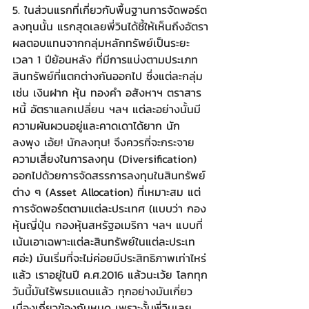
5. ในส่วนแรกที่เกี่ยวกับพื้นฐานการจัดพอร์ต
ลงทุนนั้น แรกสุดเลยพี่วินได้ชี้ให้เห็นถึงอัตรา
ผลตอบแทนจากกลุ่มหลักทรัพย์เป็นระยะ
เวลา 1 ปีย้อนหลัง ที่มีการแบ่งตามประเภท
สินทรัพย์ที่แตกต่างกันออกไป ซึ่งแต่ละกลุ่ม 
เช่น เงินฝาก หุ้น ทองคำ อสังหาฯ ตราสาร
หนี้ อัตราแลกเปลี่ยน ฯลฯ แต่ละอย่างนั้นมี
ความผันผวนอยู่และคาดเดาได้ยาก นัก
ลงพุง เอ้ย! นักลงทุน! จึงควรที่จะกระจาย
ความเสี่ยงในการลงทุน (Diversification) 
ออกไปด้วยการจัดสรรการลงทุนในสินทรัพย์
ต่าง ๆ (Asset Allocation) ที่เหมาะสม แต่
การจัดพอร์ตตามแต่ละประเทศ (แบบว่า กอง
หุ้นญี่ปุ่น กองหุ้นสหรัฐอเมริกา ฯลฯ แบบที่
เน้นเอาเฉพาะแต่ละสินทรัพย์ในแต่ละประเท
ศอ่ะ) มันเริ่มที่จะไม่ค่อยมีประสิทธิภาพเท่าไหร่
แล้ว เราอยู่ในปี ค.ศ.2016 แล้วนะเว้ย โลกทุก
วันนี้มันไร้พรมแดนแล้ว ทุกอย่างมันเกี่ยว
เนื่องเกี่ยวข้องกันหมด เพราะงั้นพี่วินเลย