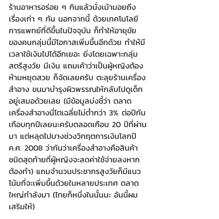
ร้านอาหารอร่อย ๆ กินแล้วนั่งเม้ามอยถึง
เรื่องเก่า ๆ กัน นอกจากนี้ ด้วยเทคโนโลยี
การแพทย์ที่ดีขึ้นในปัจจุบัน ก็ทำให้อายุขัย
ของคนกลุ่มนี้มีโอกาสเพิ่มขึ้นอีกด้วย ทำให้มี
เวลาใช้เงินไปได้อีกเยอะ ยิ่งโดยเฉพาะกลุ่ม
สตรีสูงวัย มีเงิน แถมเค้าว่าเป็นผู้หญิงต้อง
ห้ามหยุดสวย ก็จัดเลยครับ ตะลุยร้านเครื่อง
สำอาง ขนมาบำรุงผิวพรรณให้กลับไปดูเด็ก
อยู่เสมอด้วยเลย (มีข้อมูลบ่งชี้ว่า ตลาด
เครื่องสำอางนี่โตเฉลี่ยไม่ต่ำกว่า 3% ต่อปีกัน
เกือบทุกปีเลยนะครับตลอดเกือบ 20 ปีที่ผ่าน
มา แต่หลุดไปบางช่วงวิกฤตการเงินโลกปี 
ค.ศ. 2008 ว่ากันว่าเครื่องสำอางคือสินค้า
ชนิดสุดท้ายที่ผู้หญิงจะลดค่าใช้จ่ายลงหาก
ต้องทำ) แถมจำนวนประชากรสูงวัยก็มีแนว
โน้มที่จะเพิ่มขึ้นด้วยในหลายประเทศ ตลาด
ใหญ่กำลังมา (ไทยก็หนึ่งในนั้นนะ อันนี้ผม
เสริมให้)