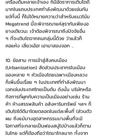
เครื่องดื่มหลายเจ้าเอง ก็มีอัตราการเติบโตดี
มากในแถบประเทศกำลังพัฒนาด้วยเช่นกัน 
แต่ทั้งนี้ ก็ไม่ได้หมายความว่าสำหรับแนวโน้ม 
Megatrend นี้จะพิจารณาแค่สุรากันเพียงอ
ยางเดียวนะ เจ้าต้องพิจารณาถึงปัจจัยอื่น 
ๆ ที่จะเติบโตจากคนกลุ่มนี้ด้วย ว่าแล้วก็
คอแห้ง เสี่ยวเอ้อ! เอามาสองจอก ..
10. ข้อสาม การเข้าสู่สังคมเมือง 
(Urbanization) สัดส่วนประชากรในเมือง
ของหลาย ๆ หัวเมืองโดยเฉพาะเมืองหลวง 
ก็เพิ่มขึ้นเรื่อย ๆ ในประเทศที่กำลังพัฒนา
เฉกเช่นประเทศไทยเป็นต้น ดังนั้น บริษัทหรือ
กิจการที่ผูกกับความเป็นเมืองอย่างเช่น ร้าน
ค้า ห้างสรรพสินค้า อสังหาริมทรัพย์ ฯลฯ ก็
เติบโตได้ดีมาโดยตลอดในแต่ละพื้นที่ (ส่วนตัว
ผม ถึงแม้บางอุตสาหกรรมบางพื้นที่จะมี
โอกาสที่จะกลายเป็นฟองสบู่ไปบ้างแล้วก็ตาม
ในไทย แต่ก็ต้องถือว่าโตมาไกลมาก ทั้งจาก