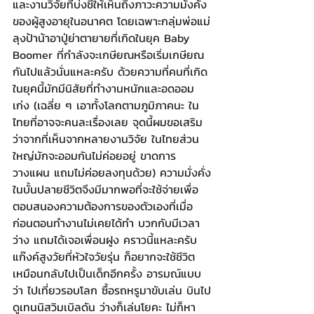
และงานวิจัยที่บ่งชี้ให้เห็นถึงภาวะความมั่งคั่ง
ของผู้สูงอายุในอนาคต โดยเฉพาะกลุ่มพ่อแม่
ลุงป้าน้าอาปู่ย่าตายายที่เกิดในยุค Baby 
Boomer ที่กำลังจะเกษียณหรือเริ่มเกษียณ
กันไปแล้วนั่นแหละครับ ด้วยความที่คนที่เกิด
ในยุคนี้มักมีนิสัยที่ทำงานหนักและอดออม
เก่ง (เฉลี่ย ๆ เอาทั้งโลกตามภูมิภาคนะ ใน
ไทยที่อาจจะคนละเรื่องเลย จุดนี้ผมขอเสริม
ว่าจากที่เห็นจากหลายงานวิจัย ในไทยส่วน
ใหญ่มักจะออมกันไม่ค่อยอยู่ ขาดการ
วางแผน แถมไม่ค่อยลงทุนด้วย) ความมั่งคั่ง
ในบั้นปลายชีวิตจึงมีมากพอที่จะใช้จ่ายเพื่อ
ตอบสนองความต้องการของตัวเองที่เมื่อ
ก่อนตอนทำงานไม่เคยได้ทำ บวกกับมีเวลา
ว่าง แถมได้เจอเพื่อนฝูง คราวนี้แหละครับ
แก๊งค์สูงวัยที่หัวใจวัยรุ่น ก็อยากจะใช้ชีวิต
เหมือนกลับไปเป็นเด็กอีกครั้ง อารมณ์แบบ
ว่า ไปเที่ยวรอบโลก ซื้อรถหรูมาขับเล่น บินไป
ดูเทนนิสวิมเบิลดัน ว่างก็เล่นโยคะ ไม่ก็หา