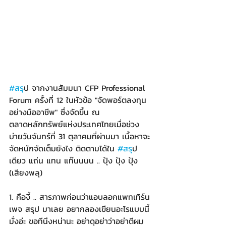
#สร
ุป จากงานสัมมนา CFP Professional 
Forum ครั้งที่ 12 ในหัวข้อ "จัดพอร์ตลงทุน
อย่างมืออาชีพ" ซึ่งจัดขึ้น ณ 
ตลาดหลักทรัพย์แห่งประเทศไทยเมื่อช่วง
บ่ายวันจันทร์ที่ 31 ตุลาคมที่ผ่านมา เนื้อหาจะ
จัดหนักจัดเต็มยังไง ติดตามได้ใน 
#สร
ุป
เดียว แถ่น แทน แท๊นนนน .. ปุ้ง ปุ้ง ปุ้ง 
(เสียงพลุ)
1. คืองี้ .. สารภาพก่อนว่าแอบลอกแพทเทิร์น
เพจ สรุป มาเลย อยากลองเขียนอะไรแบบนี้
มั่งอ่ะ ขอทีนึงหน่านะ อย่าดุอย่าว่าอย่าตีผม