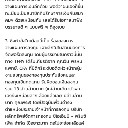
วางแผนการเงินอีกด้วย พอดีว่าผมเองก็ขึ้น
ทะเบียนเป็นสมาชิกที่ปรึกษาการเงินกับสมา
คมฯ ด้วยเหมือนกัน เลยได้รับโอกาสมาฟัง
บรรยายดี ๆ แบบฟรี ๆ ดีจุงเบย
3. ซึ่งหัวข้อในเดือนนี้เป็นเรื่องของการ
วางแผนการลงทุน เจาะลึกไปในส่วนของการ
จัดพอร์ตลงทุน โดยผู้บรรยายในคราวนี้นั้น 
ทาง TFPA ได้รับเกียรติจาก คุณวิน พรหม
แพทย์, CFA ที่มีดีกรีระดับอดีตหัวหน้ากลุ่ม
งานลงทุนของกองทุนประกันสังคมและ
กองทุนเงินทดแทน รับผิดชอบเงินลงทุน
ร่วม 1.3 ล้านล้านบาท (แค่ล้านเดียวตัวผม
เองยังเหนื่อยลากเลือดแล้วเลย นี่ล้านล้าน
บาท คุณพระ!) โดยปัจจุบันพี่วินดำรง
ตำแหน่งประธานเจ้าหน้าที่การลงทุน บริษัท
หลักทรัพย์จัดการกองทุน ซีไอเอ็มบี - พรินซิ
เพิล จำกัด (ชื่อยาวมาก ต่อไปจะย่อเหลือแค่