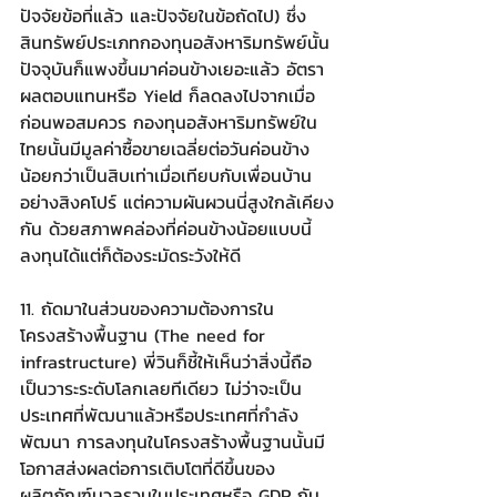
ปัจจัยข้อที่แล้ว และปัจจัยในข้อถัดไป) ซึ่ง
สินทรัพย์ประเภทกองทุนอสังหาริมทรัพย์นั้น
ปัจจุบันก็แพงขึ้นมาค่อนข้างเยอะแล้ว อัตรา
ผลตอบแทนหรือ Yield ก็ลดลงไปจากเมื่อ
ก่อนพอสมควร กองทุนอสังหาริมทรัพย์ใน
ไทยนั้นมีมูลค่าซื้อขายเฉลี่ยต่อวันค่อนข้าง
น้อยกว่าเป็นสิบเท่าเมื่อเทียบกับเพื่อนบ้าน
อย่างสิงคโปร์ แต่ความผันผวนนี่สูงใกล้เคียง
กัน ด้วยสภาพคล่องที่ค่อนข้างน้อยแบบนี้ 
ลงทุนได้แต่ก็ต้องระมัดระวังให้ดี
11. ถัดมาในส่วนของความต้องการใน
โครงสร้างพื้นฐาน (The need for 
infrastructure) พี่วินก็ชี้ให้เห็นว่าสิ่งนี้ถือ
เป็นวาระระดับโลกเลยทีเดียว ไม่ว่าจะเป็น
ประเทศที่พัฒนาแล้วหรือประเทศที่กำลัง
พัฒนา การลงทุนในโครงสร้างพื้นฐานนั้นมี
โอกาสส่งผลต่อการเติบโตที่ดีขึ้นของ
ผลิตภัณฑ์มวลรวมในประเทศหรือ GDP กัน