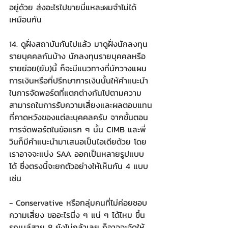
อยู่ด้วย ส่งอะไรไปขายนี่แหละผมจำไม่ได้
เหมือนกัน
14. ดูฝั่งสถาบันกันไปแล้ว มาดูฝั่งนักลงทุน
รายบุคคลกันบ้าง นักลงทุนรายบุคคลหรือ
รายย่อย(ยับ)นี้ ก็จะมีแนวทางที่นักวางแผน
การเงินหรือที่ปรึกษาการเงินนั้นให้คำแนะนำ
ในการจัดพอร์ตที่แตกต่างกันไปตามความ
สามารถในการรับความเสี่ยงและผลตอบแทน
ที่คาดหวังของแต่ละบุคคลครับ จากขั้นตอน
การจัดพอร์ตในข้อแรก ๆ นั้น CIMB และพี่
วินก็มีคำแนะนำมาเสนอเป็นไอเดียด้วย โดย
เราอาจจะแบ่ง SAA ออกเป็นหลายรูปแบบ
ได้ ซึ่งตรงนี้จะยกตัวอย่างให้เห็นกัน 4 แบบ 
เช่น
- Conservative หรือกลุ่มคนที่ไม่ค่อยชอบ
ความเสี่ยง ขออะไรนิ่ง ๆ แน่ ๆ ได้ไหม ขึ้น
รถเมล์สาย 8 ยังไม่กล้าเลย ก็อาจจะจัดให้