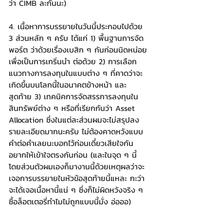
ว่า CIMB ละกันนะ)
4. เนื้อหาการบรรยายในวันนี้ประกอบไปด้วย 
3 ส่วนหลัก ๆ ครับ ได้แก่ 1) พื้นฐานการจัด
พอร์ต ว่าด้วยเรื่องเบสิก ๆ กันก่อนนิดหน่อย
เพื่อเป็นการเกริ่นนำ ต่อด้วย 2) การเลือก
แนวทางการลงทุนในแบบต่าง ๆ ที่คาดว่าจะ
เกิดขึ้นบนโลกนี้ในอนาคตข้างหน้า และ
สุดท้าย 3) เทคนิคการจัดสรรการลงทุนใน
สินทรัพย์ต่าง ๆ หรือที่เรียกกันว่า Asset 
Allocation ซึ่งในแต่ละส่วนผมจะไม่สรุปลง
รายละเอียดมากนะครับ ไม่ต้องคาดหวังแบบ
คำต่อคำเลยนะบอกไว้ก่อนเดี๋ยวเสียใจกัน 
อยากให้เข้าใจตรงกันก่อน (และในจุด ๆ นี้ 
โดยส่วนตัวผมเองก็มางานนี้ด้วยเหตุผลว่าจะ
เจอการบรรยายในหัวข้อสุดท้ายนี้แหละ กะว่า
จะได้เจอเนื้อหานี้แน่ ๆ ซึ่งก็ไม่ผิดหวังจริง ๆ 
ซื้อล็อตเตอรี่ทำไมไม่ถูกแบบนี้มั่ง อ่อออ)