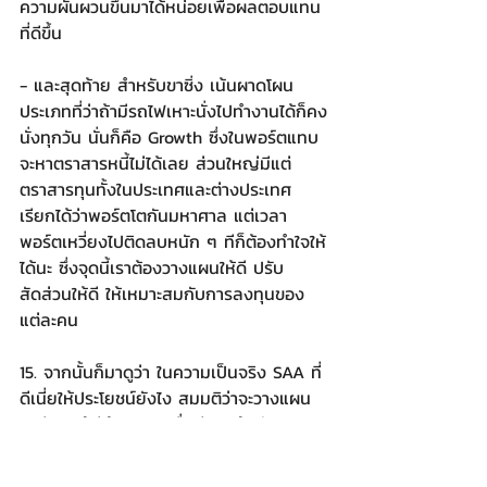
ความผันผวนขึ้นมาได้หน่อยเพื่อผลตอบแทน
ที่ดีขึ้น
- และสุดท้าย สำหรับขาซิ่ง เน้นผาดโผน 
ประเภทที่ว่าถ้ามีรถไฟเหาะนั่งไปทำงานได้ก็คง
นั่งทุกวัน นั่นก็คือ Growth ซึ่งในพอร์ตแทบ
จะหาตราสารหนี้ไม่ได้เลย ส่วนใหญ่มีแต่
ตราสารทุนทั้งในประเทศและต่างประเทศ 
เรียกได้ว่าพอร์ตโตกันมหาศาล แต่เวลา
พอร์ตเหวี่ยงไปติดลบหนัก ๆ ทีก็ต้องทำใจให้
ได้นะ ซึ่งจุดนี้เราต้องวางแผนให้ดี ปรับ
สัดส่วนให้ดี ให้เหมาะสมกับการลงทุนของ
แต่ละคน
15. จากนั้นก็มาดูว่า ในความเป็นจริง SAA ที่
ดีเนี่ยให้ประโยชน์ยังไง สมมติว่าจะวางแผน
เกษียณให้มีเป้าหมายเพื่อมีเงินใช้หลัง
เกษียณได้จริงเนี่ย จะเอาเรื่องของการ
วางแผนการลงทุนมาจับด้วยเพื่อให้ผล