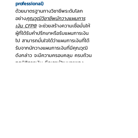
professional)
ด้วยมาตรฐานทางวิชาชีพระดับโลก 
อย่าง
คุณวุฒิวิชาชีพนักวางแผนการ
เงิน CFP®
 จะช่วยสร้างความเชื่อมั่นให้
ผู้ที่ได้รับคำปรึกษาหรือรับแผนการเงิน
ไป สามารถมั่นใจได้ว่าแผนการเงินที่ได้
รับจากนักวางแผนการเงินที่มีคุณวุฒิ
ดังกล่าว จะมีความครอบคลุม ครบถ้วน
ทุกมิติการเงิน ยึดเอาเป้าหมายของ
ลูกค้าเป็นสำคัญ และได้มาตรฐานตาม
หลักการเงินส่วนบุคคลและจรรยา
บรรณวิชาชีพ โดยลองปรึกษานัก
วางแผนการเงินและที่ปรึกษาการเงิน 
ของ สยาม เว็ลธ์ แมเนจเมนท์ ได้ 
ที่นี่
https://youtu.be/-Q7u0MPrzNQ