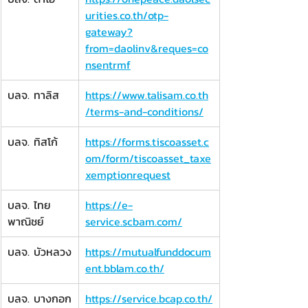
urities.co.th/otp-
gateway?
from=daolinv&reques=co
nsentrmf
​บลจ. ทาลิส
https://www.talisam.co.th
/terms-and-conditions/
บลจ. ทิสโก้
https://forms.tiscoasset.c
om/form/tiscoasset_taxe
xemptionrequest
​บลจ. ไทย
https://e-
พาณิชย์
service.scbam.com/
​บลจ. บัวหลวง
https://mutualfunddocum
ent.bblam.co.th/
บลจ. บางกอก
https://service.bcap.co.th/