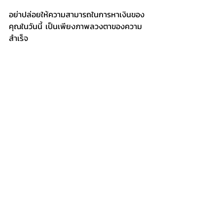
อย่าปล่อยให้ความสามารถในการหาเงินของ
คุณในวันนี้ เป็นเพียงภาพลวงตาของความ
สำเร็จ
เริ่มต้นลงมือวางแผนการเงินตั้งแต่วันนี้ เพื่อ
ให้ตัวคุณในวัย 45 ปี ได้หันกลับมาขอบคุณ
ตัวเองค่ะ
เขียนโดย
หมอจ๊อยท์ พญ.ศรินยา จิตรวาณิช AFPT™
Wealth Advisor
Siam Wealth Management
#อน
ุบาลการเงิน
#DrjointWealthAnatomy
#วางแผนเกษ
ียณ
#ค
ิดเรื่องชีวิตคิดถึงเรา