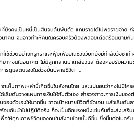
นที่ยังคงเป็นหนี้เป็นสินจนล้นพ้นตัว แถมรายได้ไม่พอรายจ่าย ก่อ
ร้างอนาคต จนอาจทำให้คนในครอบครัวต้องพลอยเดือดร้อนตามกันไ
ที่ใช้ชีวิตอย่างหรูหราและฟุ่มเฟือยในช่วงวัยที่ยังมีกำลังวังชาท
ยุที่ยากจนในอนาคต ไม่มีลูกหลานมาเหลียวแล ต้องคอยรับความช
อการดูแลตนเองในช่วงบั้นปลายชีวิต  ..
ากเห็นภาพเหล่านี้เกิดขึ้นในสังคมไทย และแน่นอนว่าคงไม่มีใครอ
ได้เริ่มต้นวางแผนการเงินให้กับตัวเอง สำรวจภาวะการเงินของตั
งินของตัวเองให้มากขึ้น วาดเป้าหมายชีวิตที่ชัดเจน แล้วเริ่มต้นล
้ พร้อมกับนำไปปฎิบัติจริง ก็จะเป็นอีกแรงหนึ่งเช่นกันที่จะส่งเส
เพื่อให้คุณภาพชีวิตของคนในสังคมไทยนั้นดีขึ้น ยิ่งขึ้นต่อไปครับ