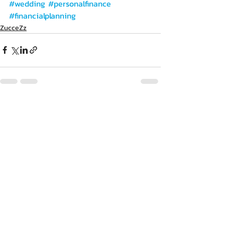
#wedding
#personalfinance
#financialplanning
ZucceZz
Recent Posts
See All