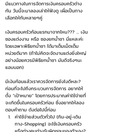
มีแนวทางในการจัดการเงินครอบครัวต่าง
กัน วันนี้จะมาลองเล่าให้ฟังดู เผื่อเป็นทาง
เลือกให้กับหลายๆคู่
เงินครอบครัวก้อนแรกมาจากไหน??? ... เงิน
ซองแต่งงาน หรือ ซองยกน้ำชา นี่แหละค่ะ 
โดยเฉพาะพิธียกน้ำชา ได้มาเต็มเม็ดเต็ม
หน่วยดีมาก (ถ้าไม่คิดจะจัดงานแต่งยิ่งใหญ่ 
อย่างน้อยควรมีพิธียกน้ำชา มันดีจริงๆนะ 
แอบบอก)
มีเงินก้อนแล้วเราควรจัดการยังไงดีหละ?
ก่อนที่จะไปถึงกระบวนการจัดการ อยากให้
ตั้ง “เป้าหมาย” โดยการประมาณค่าใช้จ่ายที่
จะเกิดขึ้นในครอบครัวก่อน ซึ่งอยากให้ลอง
ตอบคำถาม ดังต่อไปนี้ก่อน 
ค่าใช้จ่ายส่วนตัวทั่วไป (กิน-อยู่-เดิน
ทาง-Shopping) จะใช้เงินครอบครัว 
หรือต่างคนต่างรับผิดชอบของตัวเอง? 