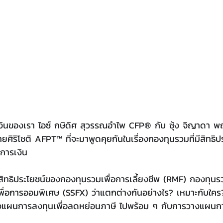
ินของเรา ไอซ์ กษิดิศ สุวรรณอำไพ CFP® กับ ซุ้ง จิญาดา พ
ยศิริโชติ AFPT™ ที่จะมาพูดคุยกันในเรื่องกองทุนรวมที่มีสิทธิ
การเงิน
สิทธิประโยชน์ของกองทุนรวมเพื่อการเลี้ยงชีพ (RMF) กองทุนร
ื่อการออมพิเศษ (SSFX) ว่าแตกต่างกันอย่างไร? เหมาะกับใคร?
แผนการลงทุนเพื่อลดหย่อนภาษี ไปพร้อม ๆ กับการวางแผนกา