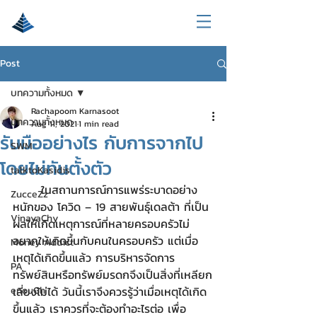
Post
บทความทั้งหมด
Rachapoom Karnasoot
บทความทั้งหมด
Aug 11, 2021
1 min read
รับมืออย่างไร กับการจากไป
SWM
โดยไม่ทันตั้งตัว
talktoKasidis
	ในสถานการณ์การแพร่ระบาดอย่าง
ZucceZz
หนักของ โควิด – 19 สายพันธุ์เดลต้า ที่เป็น
VinayaChy
ผลให้เกิดเหตุการณ์ที่หลายครอบครัวไม่
อยากให้เกิดขึ้นกับคนในครอบครัว แต่เมื่อ
Money Addict
เหตุได้เกิดขึ้นแล้ว การบริหารจัดการ
PA
ทรัพย์สินหรือทรัพย์มรดกจึงเป็นสิ่งที่เหลียก
enouGh
เลี่ยงไม่ได้ วันนี้เราจึงควรรู้ว่าเมื่อเหตุได้เกิด
ขึ้นแล้ว เราควรที่จะต้องทำอะไรต่อ เพื่อ