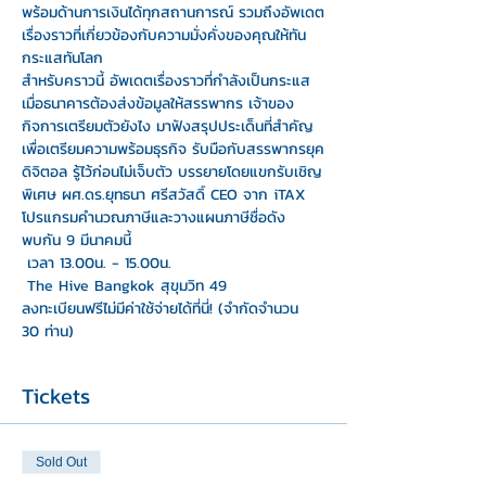
พร้อมด้านการเงินได้ทุกสถานการณ์ รวมถึงอัพเดต
เรื่องราวที่เกี่ยวข้องกับความมั่งคั่งของคุณให้ทัน
กระแสทันโลก
สำหรับคราวนี้ อัพเดตเรื่องราวที่กำลังเป็นกระแส 
เมื่อธนาคารต้องส่งข้อมูลให้สรรพากร เจ้าของ
กิจการเตรียมตัวยังไง มาฟังสรุปประเด็นที่สำคัญ 
เพื่อเตรียมความพร้อมธุรกิจ รับมือกับสรรพากรยุค
ดิจิตอล รู้ไว้ก่อนไม่เจ็บตัว บรรยายโดยแขกรับเชิญ
พิเศษ ผศ.ดร.ยุทธนา ศรีสวัสดิ์ CEO จาก iTAX 
โปรแกรมคำนวณภาษีและวางแผนภาษีชื่อดัง
พบกัน 9 มีนาคมนี้

 เวลา 13.00น. - 15.00น.

 The Hive Bangkok สุขุมวิท 49
ลงทะเบียนฟรีไม่มีค่าใช้จ่ายได้ที่นี่! (จำกัดจำนวน 
30 ท่าน)
Tickets
Sold Out