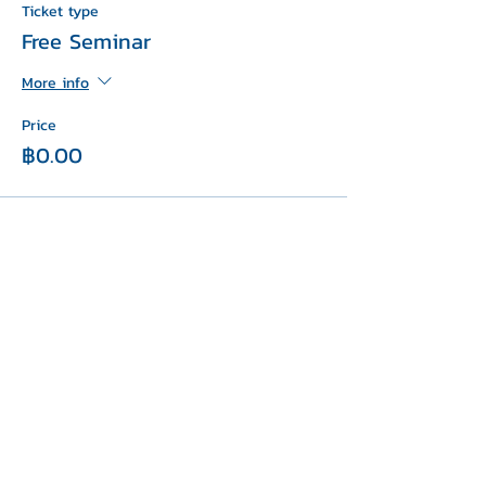
Ticket type
Free Seminar
More info
Price
฿0.00
This event is sold out
Share this event