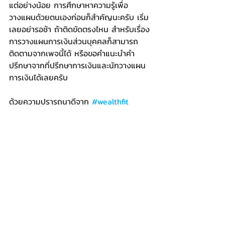
แต่อย่างน้อย การศึกษาหาความรู้เพื่อ
วางแผนด้วยตนเองก่อนก็สำคัญนะครับ เริ่ม
เลยอย่ารอช้า ถ้าติดขัดตรงไหน สำหรับเรื่อง
การวางแผนการเงินส่วนบุคคลก็สามารถ
ติดตามจากเพจนี้ได้ หรือขอคำแนะนำคำ
ปรึกษาจากที่ปรึกษาการเงินและนักวางแผน
การเงินได้เลยครับ
ด้วยความปรารถนาดีจาก 
#wealthfit
#financialplanning
#personalfinance
#certifiedfinancialplanner
talktoKasidis
Recent Posts
See All