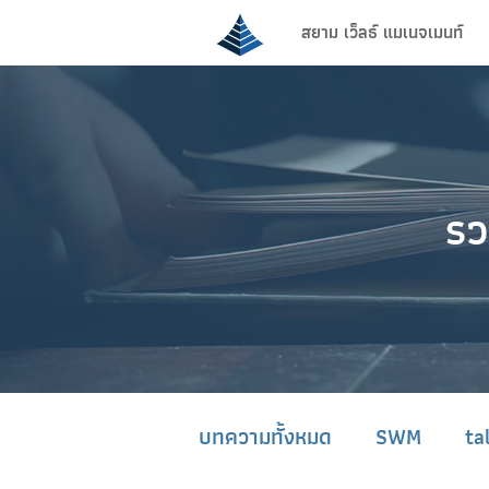
สยาม เว็ลธ์ แมเนจเมนท์
รว
บทความทั้งหมด
SWM
ta